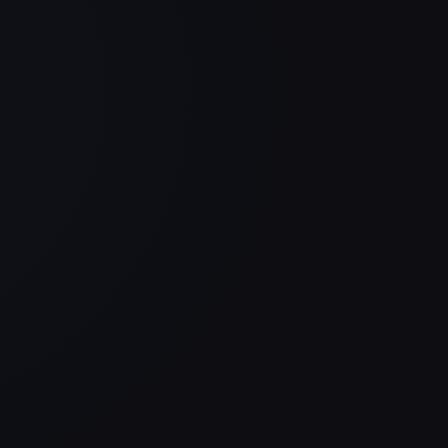
besser aus als vorher, sie
Seit
d
kommuniziert auch viel klarer.
hoch
 Das
Genau diese Kombination war für
mod
uns am Ende entscheidend.
Philipp Streib
Wohnblick Immobilien
Endlich mal kein Baukasten,
Unse
ges
sondern eine Website mit
bess
Charakter. Modern, schnell und
komm
genau auf uns zugeschnitten. Das
Gen
merkt man sofort beim ersten
uns
 ab.
Eindruck.
Daniel Hauser
LogTRAIN GmbH