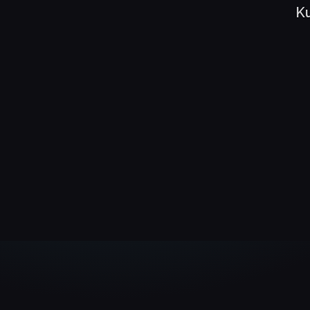
Ku
Daniel Hauser
LogTrain GmbH
Niklas Ille
Carely Finanz GmbH
LIVE-WEBSITE
www.logtrain.de
LIVE-WEBSITE
www.carely-finan