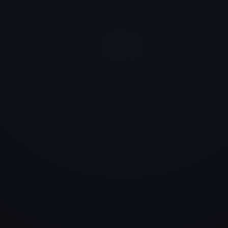
sondern eine Website mit
Charakter. Modern, schnell un
genau auf uns zugeschnitten.
merkt man sofort beim ersten
Eindruck.
Daniel Hauser
LogTRAIN GmbH
Wir wollten etwas Hochwerti
und haben deutlich mehr
bekommen. Die Seite wirkt
professionell, durchdacht und
hebt uns klar vom Wettbewerb
Alexander Moor
Konzept Stuhlkreis