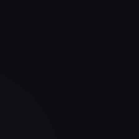
cht
Unsere Produkte kommen jetzt
Sei
 das
viel klarer rüber und die ganze
deu
.
Seite fühlt sich deutlich
unse
d
hochwertiger an. Das Ergebnis ist
wirk
modern, ruhig und überzeugend.
tech
Sebastian Welz
WELZ Steig- und Schachttechnik
GmbH
Uns
Unsere Website sieht nicht nur
viel