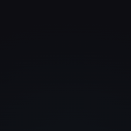
Was uns begeistert hat, war ni
nur das Design, sondern auch
Verständnis für unser Geschäft
Die Website sieht stark aus un
funktioniert perfekt.
Janik Winkler
W&O Versicherungs- und
Finanzberatung
Endlich mal kein Baukasten,