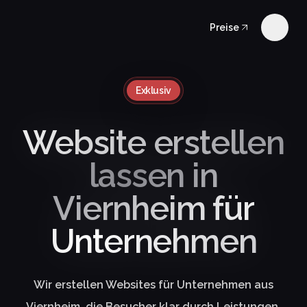
Preise
Exklusiv
Website erstellen
lassen in
Viernheim für
Unternehmen
Wir erstellen Websites für Unternehmen aus
Viernheim, die Besucher klar durch Leistungen,