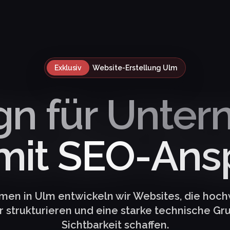
Exklusiv
Website-Erstellung Ulm
n für Unter
mit SEO-Ans
en in Ulm entwickeln wir Websites, die hoch
ar strukturieren und eine starke technische Gr
Sichtbarkeit schaffen.