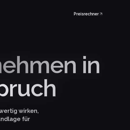
Preisrechner
nehmen in
pruch
wertig wirken,
undlage für