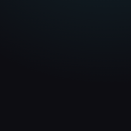
wirkt klar, hochwertig und
technisch absolut sauber.
Matthias Reimold
Schwarzwald Blockhaus
info@nextlevel-webdesign.de
+49 176 80841685
LINKS
UNTERNEHMEN
Analyse
Über uns
Projekte
Kontakt
Preisrechner
Deutschlandweit