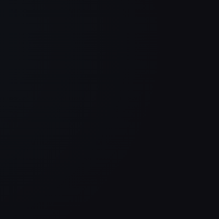
Uns
Unsere Website sieht nicht nur
viel
besser aus als vorher, sie
Seit
d
kommuniziert auch viel klarer.
hoch
 Das
Genau diese Kombination war für
mod
uns am Ende entscheidend.
Philipp Streib
Wohnblick Immobilien
Endlich mal kein Baukasten,
Unse
ges
sondern eine Website mit
bess
Charakter. Modern, schnell und
komm
genau auf uns zugeschnitten. Das
Gen
merkt man sofort beim ersten
uns