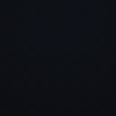
Endlich mal kein Baukasten,
sondern eine Website mit
Charakter. Modern, schnell un
genau auf uns zugeschnitten.
merkt man sofort beim ersten
Eindruck.
Daniel Hauser
LogTRAIN GmbH
Wir wollten etwas Hochwerti
und haben deutlich mehr
bekommen. Die Seite wirkt
professionell, durchdacht und