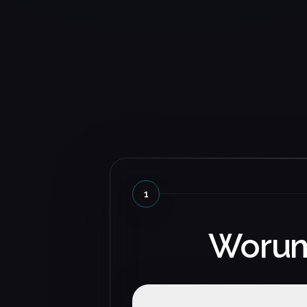
hebt uns klar vom Wettbewerb
Alexander Moor
Konzept Stuhlkreis
Besonders beeindruckt hat un
wie schnell Ideen verstanden 
sauber umgesetzt wurden. Da
Ergebnis fühlt sich an wie eine
Maßanfertigung.
Dominik Treyer
1
Forstunternehmen Spinner
Worum 
Die Zusammenarbeit war
angenehm direkt und
lösungsorientiert. Am Ende st