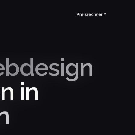
Preisrechner
ebdesign
n in
n