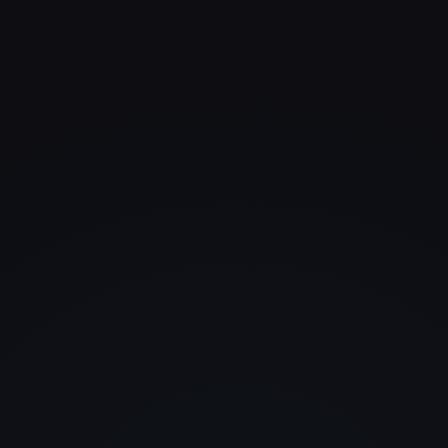
Was uns begeistert hat, war ni
nur das Design, sondern auch
Verständnis für unser Geschäft
Die Website sieht stark aus un
funktioniert perfekt.
Janik Winkler
W&O Versicherungs- und
Finanzberatung