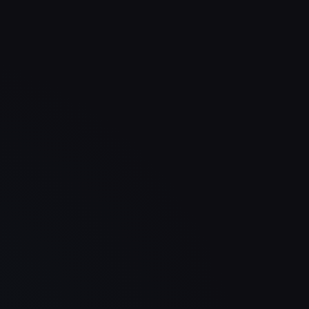
cht
Unsere Produkte kommen jetzt
Sei
 das
viel klarer rüber und die ganze
deu
.
Seite fühlt sich deutlich
unse
d
hochwertiger an. Das Ergebnis ist
wirk
modern, ruhig und überzeugend.
tech
Sebastian Welz
WELZ Steig- und Schachttechnik
GmbH