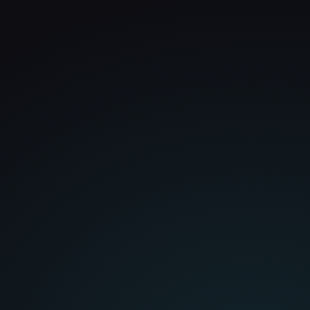
Wir wollten etwas Hochwertiges
Als Zielregion für Unternehmen, ohne einen Standort vor
und haben deutlich mehr
Ort zu behaupten.
bekommen. Die Seite wirkt
professionell, durchdacht und
Kann die Website Anfragen fördern?
hebt uns klar vom Wettbewerb ab.
Alexander Moor
Konzept Stuhlkreis
Wird mobile Optimierung berücksichtigt?
Kann ich Inhalte später ändern?
Besonders beeindruckt hat uns,
wie schnell Ideen verstanden und
sauber umgesetzt wurden. Das
Ergebnis fühlt sich an wie eine
Maßanfertigung.
Dominik Treyer
Forstunternehmen Spinner