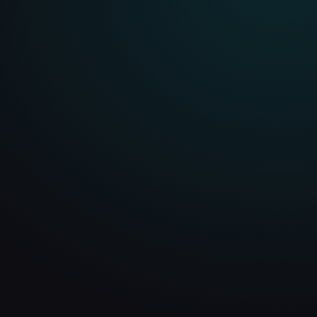
WEBSITES FÜR RÜSSELSHEIM AM MAIN
Webdesign mit SEO-
Struktur für Rüsselsheim
am Main
Für Unternehmen in Rüsselsheim am Main entsteht ein