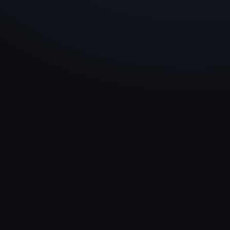
Matthias Reimold
Schwarzwald Blockhaus
info@nextlevel-webdesign.de
+49 176 80841685
LINKS
UNTERNEHMEN
Analyse
Über uns
Projekte
Kontakt
Preisrechner
Deutschlandweit
RECHTLICHES
Impressum
Datenschutz
Cookies