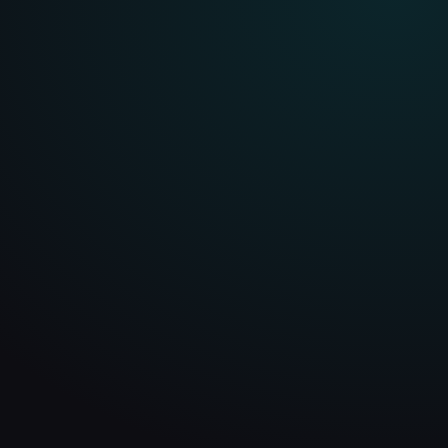
WEBSITES FÜR REUTLINGEN
Webdesign mit
Conversion-Fokus für
Reutlingen