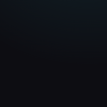
technisch absolut sauber.
Matthias Reimold
Schwarzwald Blockhaus
info@nextlevel-webdesign.de
+49 176 80841685
LINKS
UNTERNEHMEN
Analyse
Über uns
Projekte
Kontakt
Preisrechner
Deutschlandweit
RECHTLICHES