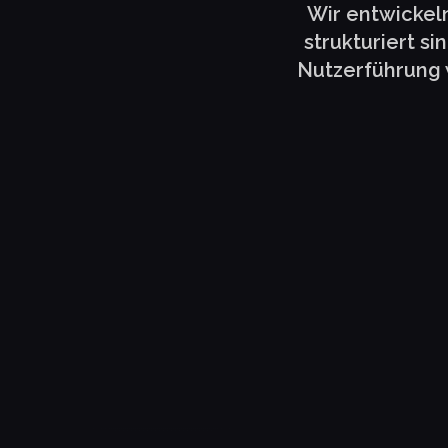
Wir entwickel
strukturiert si
Nutzerführung 
Daniel Hauser
LogTrain GmbH
Niklas Ille
Carely Finanz GmbH
LIVE-WEBSITE
www.logtrain.de
LIVE-WEBSITE
www.carely-finan