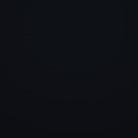
Endlich mal kein Baukasten,
sondern eine Website mit
Charakter. Modern, schnell un
genau auf uns zugeschnitten.
merkt man sofort beim ersten
Eindruck.
Daniel Hauser
LogTRAIN GmbH
Wir wollten etwas Hochwerti
und haben deutlich mehr
bekommen. Die Seite wirkt
professionell, durchdacht und