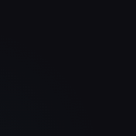
cht
Unsere Produkte kommen jetzt
Sei
 das
viel klarer rüber und die ganze
deu
.
Seite fühlt sich deutlich
unse
d
hochwertiger an. Das Ergebnis ist
wirk
modern, ruhig und überzeugend.
tech
Sebastian Welz
WELZ Steig- und Schachttechnik
GmbH