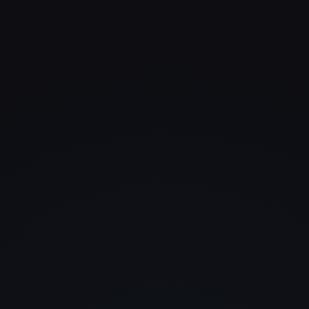
Was uns begeistert hat, war ni
nur das Design, sondern auch
Verständnis für unser Geschäft
Die Website sieht stark aus un
funktioniert perfekt.
Janik Winkler
W&O Versicherungs- und
Finanzberatung