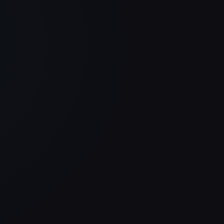
Uns
Unsere Website sieht nicht nur
viel
besser aus als vorher, sie
Seit
d
kommuniziert auch viel klarer.
hoch
 Das
Genau diese Kombination war für
mod
uns am Ende entscheidend.
Philipp Streib
Wohnblick Immobilien
Endlich mal kein Baukasten,
Unse
ges
sondern eine Website mit
bess
Charakter. Modern, schnell und
komm
genau auf uns zugeschnitten. Das
Gen
merkt man sofort beim ersten
uns