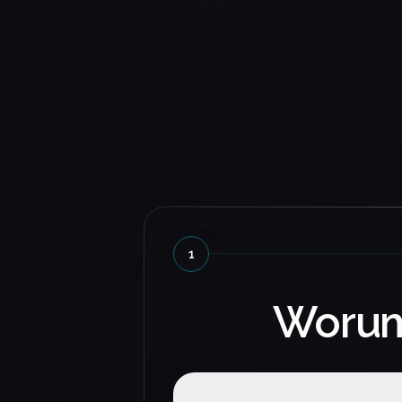
hebt uns klar vom Wettbewerb
Alexander Moor
Konzept Stuhlkreis
Besonders beeindruckt hat un
wie schnell Ideen verstanden 
sauber umgesetzt wurden. Da
Ergebnis fühlt sich an wie eine
Maßanfertigung.
Dominik Treyer
1
Forstunternehmen Spinner
Worum 
Die Zusammenarbeit war
angenehm direkt und
lösungsorientiert. Am Ende st