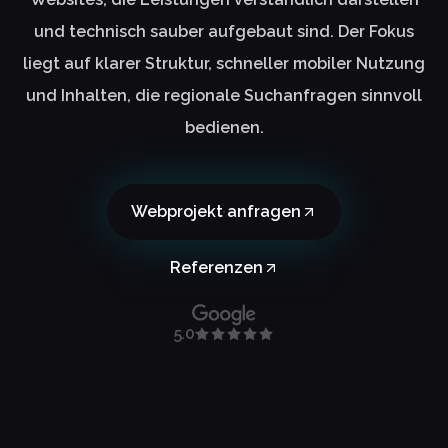
und technisch sauber aufgebaut sind. Der Fokus
liegt auf klarer Struktur, schneller mobiler Nutzung
und Inhalten, die regionale Suchanfragen sinnvoll
bedienen.
Webprojekt anfragen
Referenzen
5.0