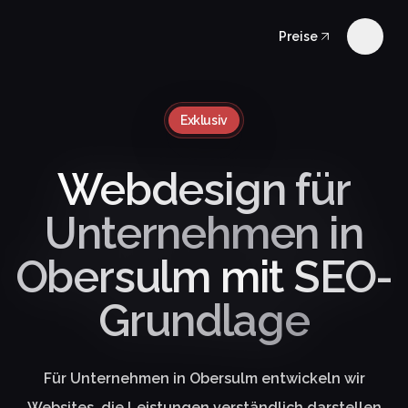
Preise
Exklusiv
Webdesign für
Unternehmen in
Obersulm mit SEO-
Grundlage
Für Unternehmen in Obersulm entwickeln wir
Websites, die Leistungen verständlich darstellen