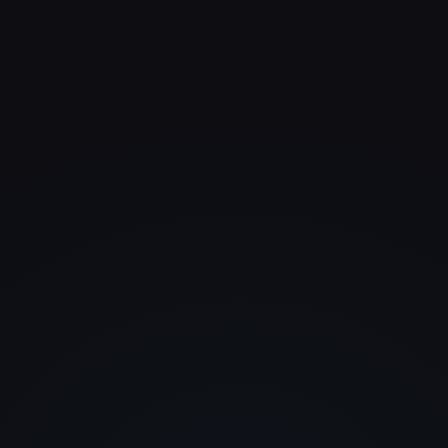
Was uns begeistert hat, war ni
nur das Design, sondern auch
Verständnis für unser Geschäft
Die Website sieht stark aus un
funktioniert perfekt.
Janik Winkler
W&O Versicherungs- und
Finanzberatung
Endlich mal kein Baukasten,
sondern eine Website mit
Charakter. Modern, schnell un
genau auf uns zugeschnitten.