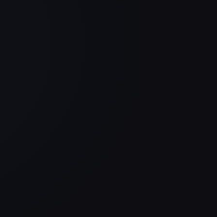
mod
uns am Ende entscheidend.
Philipp Streib
Wohnblick Immobilien
Endlich mal kein Baukasten,
Unse
ges
sondern eine Website mit
bess
Charakter. Modern, schnell und
komm
genau auf uns zugeschnitten. Das
Gen
merkt man sofort beim ersten
uns
 ab.
Eindruck.
Daniel Hauser
LogTRAIN GmbH
Was 
s,
Wir wollten etwas Hochwertiges
nur 