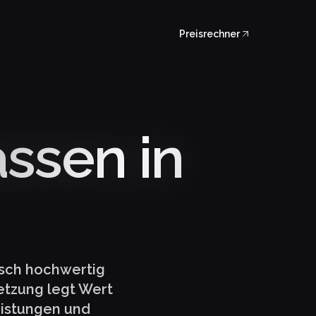
Preisrechner
assen in
isch hochwertig
setzung legt Wert
eistungen und