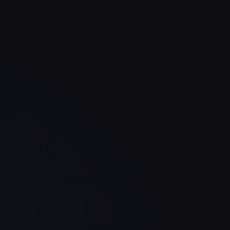
cht
Unsere Produkte kommen jetzt
Sei
 das
viel klarer rüber und die ganze
deu
.
Seite fühlt sich deutlich
unse
d
hochwertiger an. Das Ergebnis ist
wirk
modern, ruhig und überzeugend.
tech
Sebastian Welz
WELZ Steig- und Schachttechnik
GmbH
Uns
Unsere Website sieht nicht nur
viel
besser aus als vorher, sie
Seit
d
kommuniziert auch viel klarer.
hoch
 Das
Genau diese Kombination war für