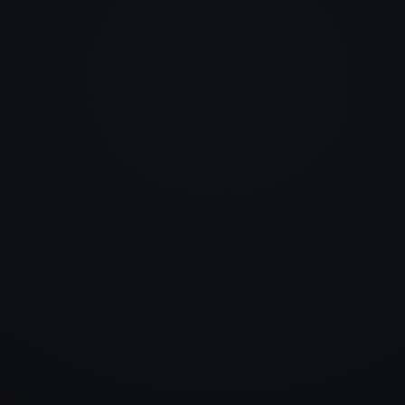
merkt man sofort beim ersten
Eindruck.
Daniel Hauser
LogTRAIN GmbH
Wir wollten etwas Hochwerti
und haben deutlich mehr
bekommen. Die Seite wirkt
professionell, durchdacht und
hebt uns klar vom Wettbewerb
Alexander Moor
Konzept Stuhlkreis
Besonders beeindruckt hat un