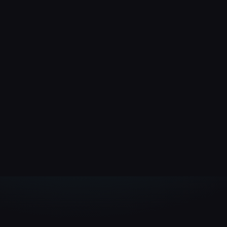
Daniel Hauser
LogTrain GmbH
Niklas Ille
Carely Finanz GmbH
LIVE-WEBSITE
www.logtrain.de
LIVE-WEBSITE
www.carely-finan