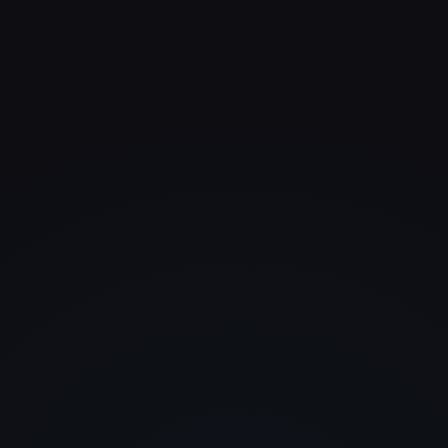
Was uns begeistert hat, war ni
nur das Design, sondern auch
Verständnis für unser Geschäft
Die Website sieht stark aus un
funktioniert perfekt.
Janik Winkler
W&O Versicherungs- und
Finanzberatung