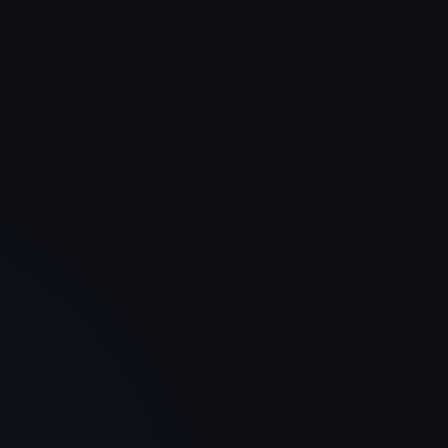
cht
Unsere Produkte kommen jetzt
Sei
 das
viel klarer rüber und die ganze
deu
.
Seite fühlt sich deutlich
unse
d
hochwertiger an. Das Ergebnis ist
wirk
modern, ruhig und überzeugend.
tech
Sebastian Welz
WELZ Steig- und Schachttechnik
GmbH
Uns