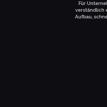
Für Unterne
verständlich 
Aufbau, schne
Daniel Hauser
LogTrain GmbH
Niklas Ille
Carely Finanz GmbH
LIVE-WEBSITE
www.logtrain.de
LIVE-WEBSITE
www.carely-finan