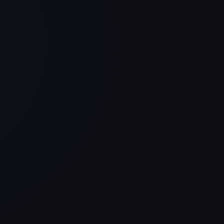
Unsere Website sieht nicht nur
viel
besser aus als vorher, sie
Seit
d
kommuniziert auch viel klarer.
hoch
 Das
Genau diese Kombination war für
mod
uns am Ende entscheidend.
Philipp Streib
Wohnblick Immobilien
Endlich mal kein Baukasten,
Unse
ges
sondern eine Website mit
bess
Charakter. Modern, schnell und
komm
genau auf uns zugeschnitten. Das
Gen
merkt man sofort beim ersten
uns
 ab.
Eindruck.
Daniel Hauser