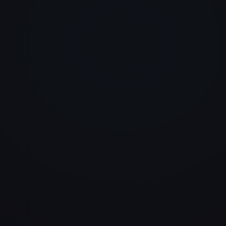
Endlich mal kein Baukasten,
sondern eine Website mit
Charakter. Modern, schnell un
genau auf uns zugeschnitten.
merkt man sofort beim ersten
Eindruck.
Daniel Hauser
LogTRAIN GmbH
Wir wollten etwas Hochwerti
und haben deutlich mehr
bekommen. Die Seite wirkt
professionell, durchdacht und
hebt uns klar vom Wettbewerb
Alexander Moor