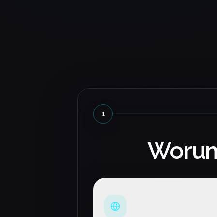
Konzept Stuhlkreis
Besonders beeindruckt hat un
wie schnell Ideen verstanden 
sauber umgesetzt wurden. Da
Ergebnis fühlt sich an wie eine
Maßanfertigung.
Dominik Treyer
1
Forstunternehmen Spinner
Worum 
Die Zusammenarbeit war
angenehm direkt und
lösungsorientiert. Am Ende st
eine Website, die nicht nur gut