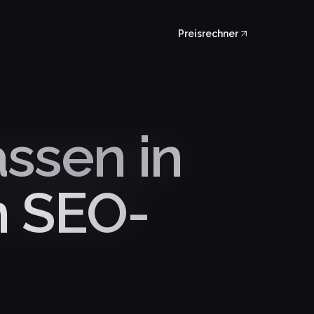
Preisrechner
assen in
m SEO-