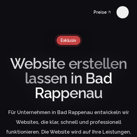
Preise
Exklusiv
Website erstellen
lassen in Bad
Rappenau
Für Unternehmen in Bad Rappenau entwickeln wir
Websites, die klar, schnell und professionell
funktionieren. Die Website wird auf Ihre Leistungen,