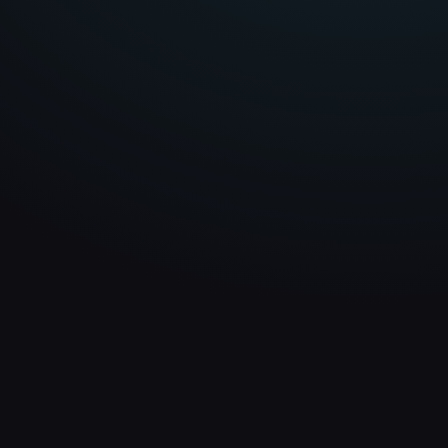
wirkt klar, hochwertig und
technisch absolut sauber.
Matthias Reimold
Schwarzwald Blockhaus
info@nextlevel-webdesign.de
+49 176 80841685
LINKS
UNTERNEHMEN
Analyse
Über uns
Projekte
Kontakt
Preisrechner
Deutschlandweit