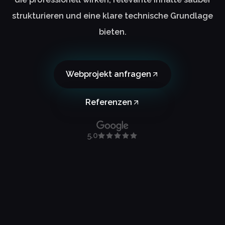
strukturieren und eine klare technische Grundlage
bieten.
Webprojekt anfragen
Referenzen
5.0
Daniel Hauser
P
LogTrain GmbH
W
Genau so haben wir es uns gewünscht.
D
Modern, hochwertig und in jeder Hinsicht
H