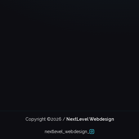
+49 176 80841685
LINKS
UNTERNEHMEN
Analyse
Über uns
Projekte
Kontakt
Preisrechner
Deutschlandweit
RECHTLICHES
Impressum
Datenschutz
Cookies
Copyright ©
2026
/
NextLevel Webdesign
nextlevel_webdesign_